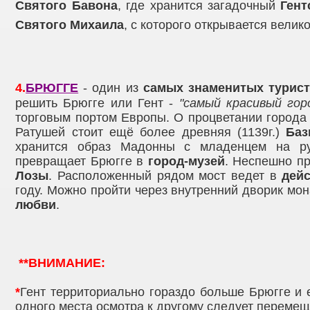
Святого Бавона
, где хранится загадочный
Гент
Святого Михаила
, с которого открывается вели
4.
БРЮГГЕ
- один из
самых знаменитых турист
решить Брюгге или Гент -
"самый красивый гор
торговым портом Европы. О процветании города
Ратушей стоит ещё более древняя (1139г.)
Баз
хранится образ Мадонны с младенцем на р
превращает Брюгге в
город-музей
. Неспешно пр
Лозы
. Расположенный рядом мост ведет в
дей
году. Можно пройти через внутренний дворик мо
любви
.
**ВНИМАНИЕ:
*
Гент территориально гораздо больше Брюгге и 
одного места осмотра к другому следует перемещ