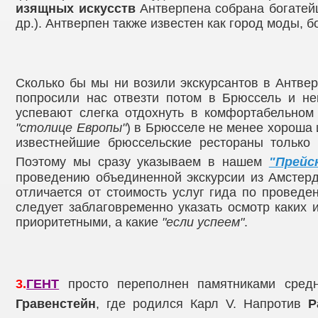
изящных искусств
Антверпена собрана богате
др.). Антверпен также известен как город моды,
Сколько бы мы ни возили экскурсантов в Антвер
попросили нас отвезти потом в Брюссель и не
успевают слегка отдохнуть в комфортабельном 
"столице Европы"
) в Брюсселе не менее хороша 
известнейшие брюссельские рестораны только 
Поэтому мы сразу указываем в нашем
"Прейс
проведению объединенной экскурсии из Амстерд
отличается от стоимость услуг гида по проведен
следует заблаговременно указать осмотр каких 
приоритетными, а какие
"если успеем"
.
3.
ГЕНТ
просто переполнен памятниками средн
Гравенстейн
, где родился Карл V. Напротив
Р