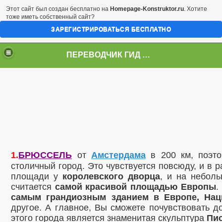
Этот сайт был создан бесплатно на
Homepage-Konstruktor.ru
. Хотите
тоже иметь собственный сайт?
ЗАРЕГИСТРИРОВАТЬСЯ БЕСПЛАТНО
ПЕРЕВОДЧИК ГИД В АМСТЕРДМЕ - ГОЛЛАНДИИ
1.
БРЮССЕЛЬ
от
Амстердама
в
200 км
, поэт
столичный город. Это чувствуется повсюду, и в 
площади у
королевского дворца
, и на небол
считается
самой красивой площадью Европы
.
самым грандиозным зданием в Европе, Нац
другое. А главное, Вы сможете почувствовать 
этого города является знаменитая скульптура
Пи